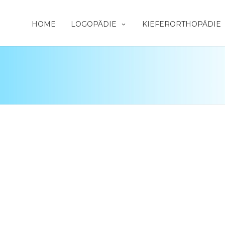
HOME
LOGOPÄDIE
KIEFERORTHOPÄDIE