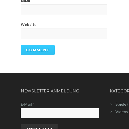
Email
*
Website
NEWSLETTER ANMELDUNG
KATEGO
Spiele
(
E-Mail
*
Videos