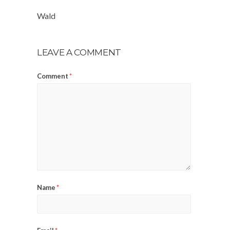
Wald
LEAVE A COMMENT
Comment
*
Name
*