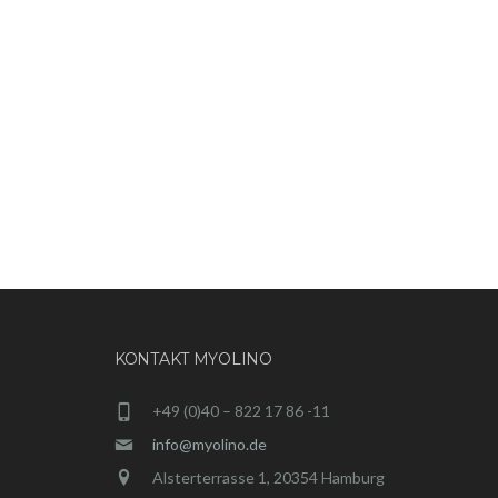
KONTAKT MYOLINO
+49 (0)40 – 822 17 86 -11
info@myolino.de
Alsterterrasse 1, 20354 Hamburg