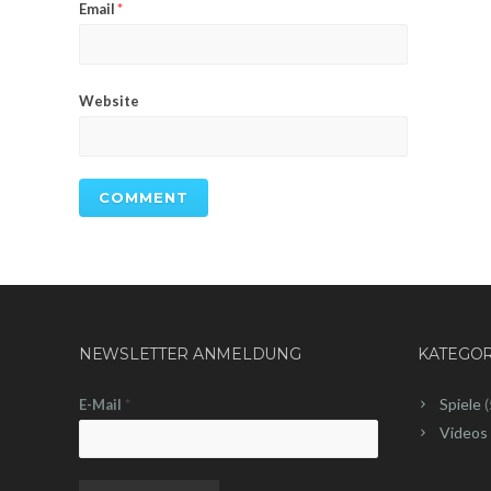
Email
*
Website
NEWSLETTER ANMELDUNG
KATEGO
Spiele
(
E-Mail
*
Videos