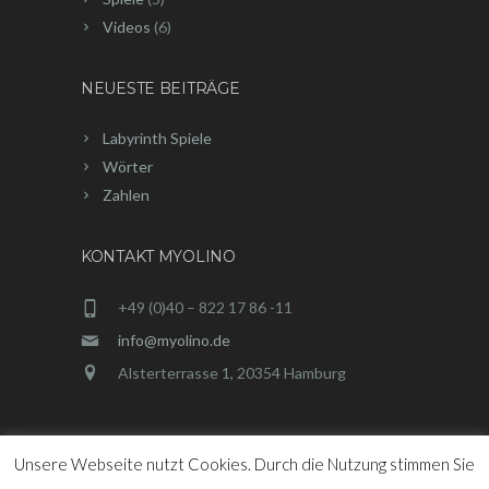
Videos
(6)
NEUESTE BEITRÄGE
Labyrinth Spiele
Wörter
Zahlen
KONTAKT MYOLINO
+49 (0)40 – 822 17 86 -11
info@myolino.de
Alsterterrasse 1, 20354 Hamburg
Unsere Webseite nutzt Cookies. Durch die Nutzung stimmen Sie